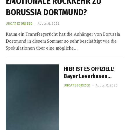
EMOTIONALE RÜCKKEHR ZU
BORUSSIA DORTMUND?
UNCATEGORIZED
August 6, 2026
Kaum ein Transfergerücht hat die Anhänger von Borussia
Dortmund in diesem Sommer so sehr beschäftigt wie die
Spekulationen über eine mögliche…
HIER IST ES OFFIZIELL!
Bayer Leverkusen
verpflichtet Facundo
UNCATEGORIZED
August 6, 2026
Medina – Warum dieser
25-Millionen-Euro-
Transfer alles verändern
könnte