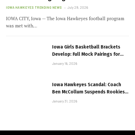
IOWA HAWKEYES TRENDING NEWS
July 29, 2026
IOWA CITY, Iowa — The Iowa Hawkeyes football program
was met with…
Iowa Girls Basketball Brackets
Develop: Full Mock Pairings for
2025–2026 Unveiled
January 16, 2026
Iowa Hawkeyes Scandal: Coach
Ben McCollum Suspends Rookies
After Wild Night
January 31, 2026