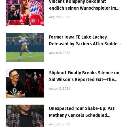
Vincent Kompany bekommt
endlich seinen Wunschspieler im
Mittelfeld: FC Bayern München
August 6, 2026
erzielt Einigung…
Former Iowa TE Luke Lachey
Released by Packers After Sudden
Injury Setback
August 5, 2026
Slipknot Finally Breaks Silence on
Sid Wilson’s Reported Exit—The
Truth Behind His Dismissal Sparks
August 5, 2026
Shock, Ends Days of Speculation,
and Leaves Metal Fans Demanding
Answers
Unexpected Tour Shake-Up: Pat
Metheny Cancels Scheduled
Performance, Audience Reacts
August 5, 2026