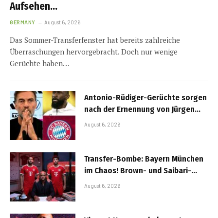
Aufsehen…
GERMANY
August 6, 2026
Das Sommer-Transferfenster hat bereits zahlreiche
Überraschungen hervorgebracht. Doch nur wenige
Gerüchte haben…
Antonio-Rüdiger-Gerüchte sorgen
nach der Ernennung von Jürgen
Klopp zum Bundestrainer für
August 6, 2026
Diskussionen…
Transfer-Bombe: Bayern München
im Chaos! Brown- und Saibari-
Transfers platzen plötzlich –
August 6, 2026
Notfallgespräche mit zwei
Überraschungs-Kandidaten
laufen…