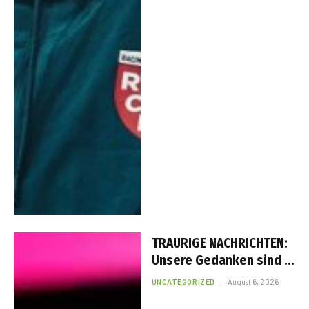
TRAURIGE NACHRICHTEN:
Unsere Gedanken sind in
dieser schweren Zeit bei
UNCATEGORIZED
August 6, 2026
Uli Hoeneß